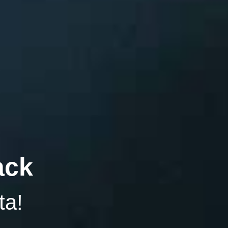
ack
ta!