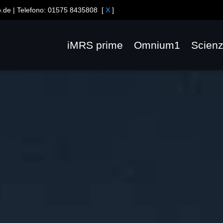
b.de
| Telefono:
01575 8435808
[
X
]
iMRS prime
Omnium1
Scien