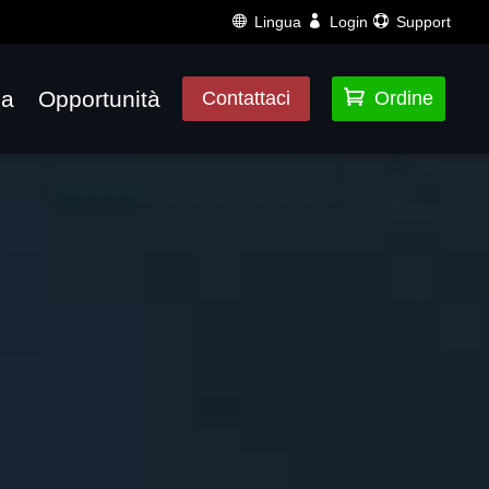
Lingua
Login
Support
za
Opportunità

Contattaci
Ordine